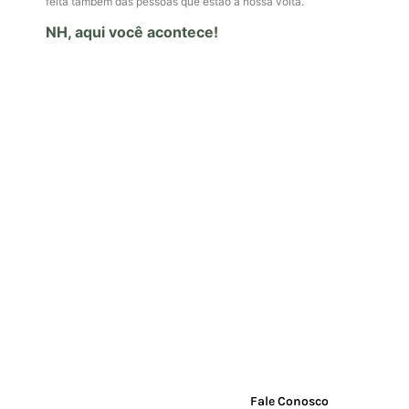
feita também das pessoas que estão a nossa volta.
NH, aqui você acontece!
11 97487-8843
Home
Perguntas Frequentes
Política de Privacidade
Fale Conosco