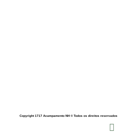
11 97487-8843
Home
Perguntas Frequentes
Política de Privacidade
Fale Conosco
Copyright 1717 Acampamento NH © Todos os direitos reservados